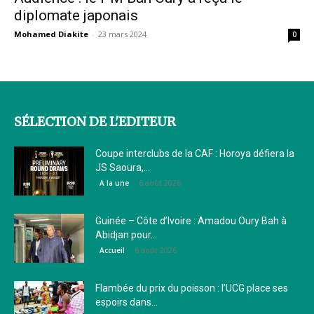
diplomate japonais
Mohamed Diakite
-
23 mars 2024
0
SÉLECTION DE L'EDITEUR
Coupe interclubs de la CAF : Horoya défiera la
JS Saoura,...
6 août 2026
A la une
Guinée – Côte d’Ivoire : Amadou Oury Bah à
Abidjan pour...
6 août 2026
Accueil
Flambée du prix du poisson : l’UCG place ses
espoirs dans...