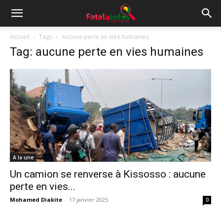
Accueil
Tags
Aucune perte en vies humaines
Tag: aucune perte en vies humaines
A la une
Un camion se renverse à Kissosso : aucune
perte en vies...
Mohamed Diakite
-
17 janvier 2025
0