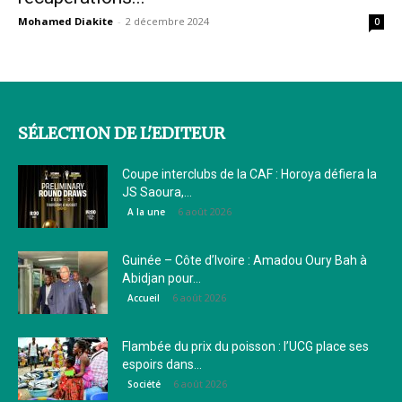
Mohamed Diakite
-
2 décembre 2024
0
SÉLECTION DE L'EDITEUR
Coupe interclubs de la CAF : Horoya défiera la
JS Saoura,...
6 août 2026
A la une
Guinée – Côte d’Ivoire : Amadou Oury Bah à
Abidjan pour...
6 août 2026
Accueil
Flambée du prix du poisson : l’UCG place ses
espoirs dans...
6 août 2026
Société