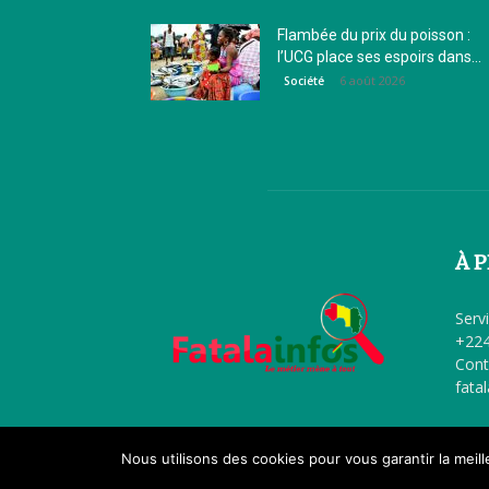
Flambée du prix du poisson :
l’UCG place ses espoirs dans...
6 août 2026
Société
À 
Serv
+224
Cont
fata
Nous utilisons des cookies pour vous garantir la meil
© Tous droits réservés Fatalainfos.com