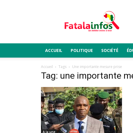
Fatalainfos
ACCUEIL
POLITIQUE
SOCIÉTÉ
ÉD
Accueil
Tags
Une importante mesure prise
Tag: une importante me
A la une