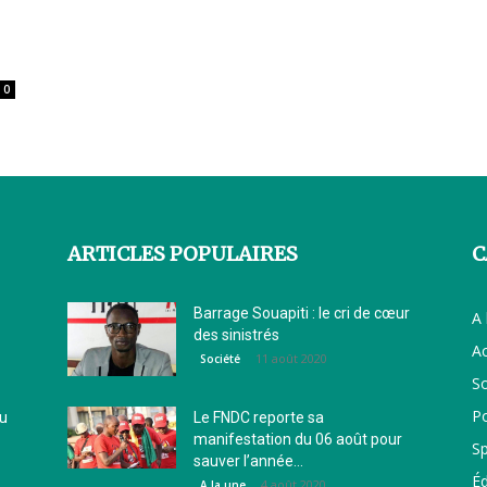
0
ARTICLES POPULAIRES
C
Barrage Souapiti : le cri de cœur
A 
des sinistrés
Ac
11 août 2020
Société
So
Po
ou
Le FNDC reporte sa
manifestation du 06 août pour
Sp
sauver l’année...
É
4 août 2020
A la une