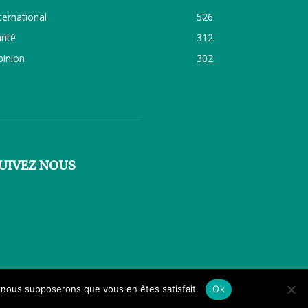
ternational
526
anté
312
pinion
302
UIVEZ NOUS
e, nous supposerons que vous en êtes satisfait.
Ok
ulture
Femme à la Une
International
FATALA TV