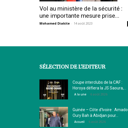
Vol au ministère de la sécurité :
une importante mesure prise...
Mohamed Diakite
-
14 août 2023
SÉLECTION DE L'EDITEUR
Coupe interclubs de la CAF :
Horoya défiera la JS Saoura,...
6 août 2026
A la une
Guinée – Côte d’Ivoire : Amad
Oury Bah à Abidjan pour...
6 août 2026
Accueil