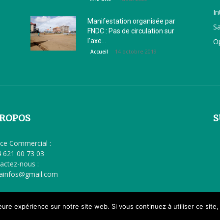
In
Manifestation organisée par
S
FNDC : Pas de circulation sur
l’axe...
O
14 octobre 2019
Accueil
PROPOS
S
ice Commercial :
 621 00 73 03
actez-nous :
lainfos@gmail.com
leure expérience sur notre site web. Si vous continuez à utiliser ce sit
Accueil
Politique
Société
Éducation
Santé
C