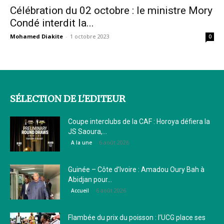
Célébration du 02 octobre : le ministre Mory
Condé interdit la...
Mohamed Diakite
-
1 octobre 2023
0
SÉLECTION DE L'EDITEUR
Coupe interclubs de la CAF : Horoya défiera la
JS Saoura,...
6 août 2026
A la une
Guinée – Côte d’Ivoire : Amadou Oury Bah à
Abidjan pour...
6 août 2026
Accueil
Flambée du prix du poisson : l’UCG place ses