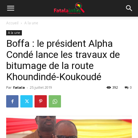
Accueil
A la une
A la une
Boffa : le président Alpha
Condé lance les travaux de
bitumage de la route
Khoundindé-Koukoudé
Par
fatala
-
25 juillet 2019
392
0