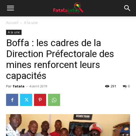
Accueil
A la une
A la une
Boffa : les cadres de la
Direction Préfectorale des
mines renforcent leurs
capacités
Par
fatala
-
4 avril 2019
291
0