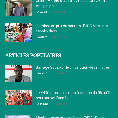
Guinée – Côte d’Ivoire : Amadou Oury Bah à
Abidjan pour...
6 août 2026
Accueil
Flambée du prix du poisson : l’UCG place ses
espoirs dans...
6 août 2026
Société
ARTICLES POPULAIRES
Barrage Souapiti : le cri de cœur des sinistrés
11 août 2020
Société
Le FNDC reporte sa manifestation du 06 août
pour sauver l’année...
4 août 2020
A la une