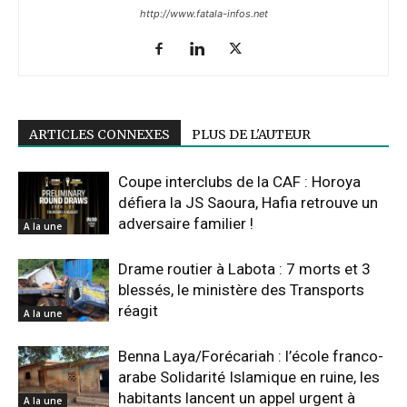
http://www.fatala-infos.net
ARTICLES CONNEXES
PLUS DE L'AUTEUR
Coupe interclubs de la CAF : Horoya
défiera la JS Saoura, Hafia retrouve un
adversaire familier !
A la une
Drame routier à Labota : 7 morts et 3
blessés, le ministère des Transports
réagit
A la une
Benna Laya/Forécariah : l’école franco-
arabe Solidarité Islamique en ruine, les
habitants lancent un appel urgent à
A la une