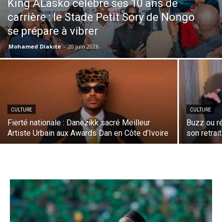
King ALasko célèbre ses 10 ans de
carrière : le Stade Petit Sory de Nongo
se prépare à vibrer
Mohamed Diakite
-
20 juin 2026
CULTURE
CULTURE
Fierté nationale : Danezikk sacré Meilleur
Buzz ou ré
Artiste Urbain aux Awards Dan en Côte d’Ivoire
son retrai