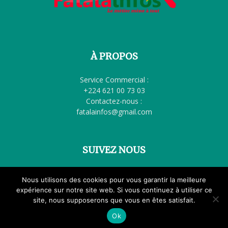
À PROPOS
Service Commercial :
+224 621 00 73 03
Contactez-nous :
fatalainfos@gmail.com
SUIVEZ NOUS
Nous utilisons des cookies pour vous garantir la meilleure
Accueil
Politique
Société
Éducation
Santé
Culture
expérience sur notre site web. Si vous continuez à utiliser ce
site, nous supposerons que vous en êtes satisfait.
Femme à la Une
International
FATALA TV
Ok
© Tous droits réservés Fatalainfos.com