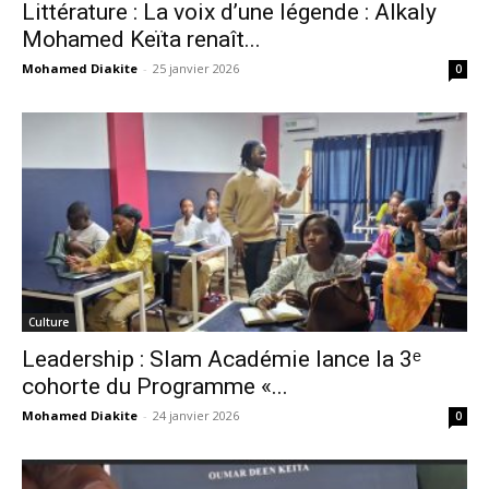
Littérature : La voix d’une légende : Alkaly
Mohamed Keïta renaît...
Mohamed Diakite
-
25 janvier 2026
0
Culture
Leadership : Slam Académie lance la 3ᵉ
cohorte du Programme «...
Mohamed Diakite
-
24 janvier 2026
0