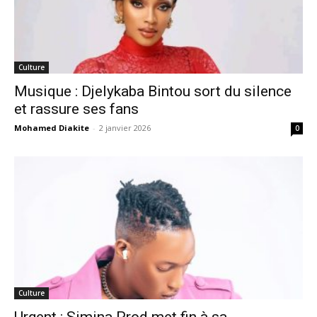
Culture
Musique : Djelykaba Bintou sort du silence
et rassure ses fans
Mohamed Diakite
-
2 janvier 2026
0
Culture
Urgent : Simina Prod met fin à sa