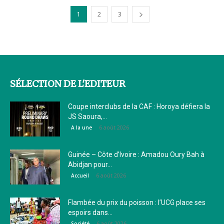
1
2
3
SÉLECTION DE L'EDITEUR
Coupe interclubs de la CAF : Horoya défiera la
JS Saoura,...
6 août 2026
A la une
Guinée – Côte d’Ivoire : Amadou Oury Bah à
Abidjan pour...
6 août 2026
Accueil
Flambée du prix du poisson : l’UCG place ses
espoirs dans...
6 août 2026
Société