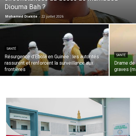
Diouma Bah ?
Mohamed Diakite
-
22 juillet 2026
SANTÉ
SANTÉ
Résurgence d’Ebola en Guinée : les autorités
rassurent et renforcent la surveillance aux
Drame de 
frontières
graves (mi