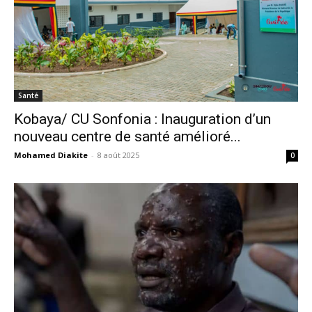
Santé
Kobaya/ CU Sonfonia : Inauguration d’un
nouveau centre de santé amélioré...
Mohamed Diakite
-
8 août 2025
0