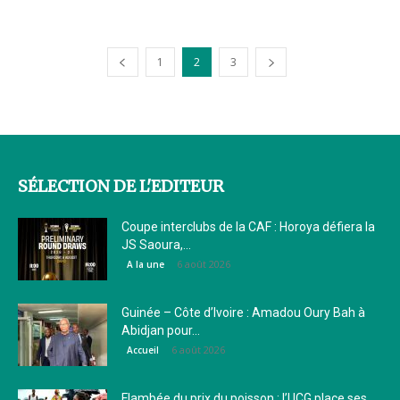
1
2
3
SÉLECTION DE L'EDITEUR
Coupe interclubs de la CAF : Horoya défiera la
JS Saoura,...
6 août 2026
A la une
Guinée – Côte d’Ivoire : Amadou Oury Bah à
Abidjan pour...
6 août 2026
Accueil
Flambée du prix du poisson : l’UCG place ses