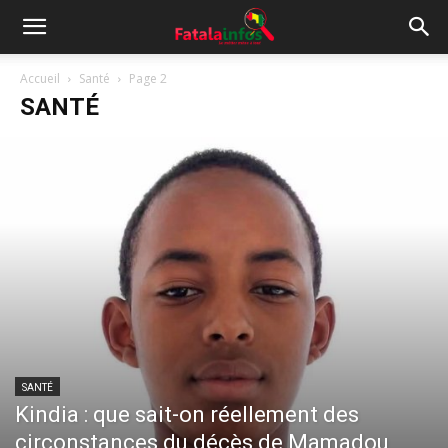
Accueil
Santé
Page 2
SANTÉ
SANTÉ
Kindia : que sait-on réellement des
circonstances du décès de Mamadou