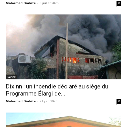
Mohamed Diakite
-
3 juillet 2025
0
Santé
Dixinn : un incendie déclaré au siège du
Programme Élargi de...
Mohamed Diakite
-
21 juin 2025
0