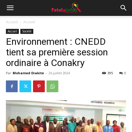
Accueil
Accueil
Accueil
Société
Environnement : CNEDD
tient sa première session
ordinaire à Conakry
Par
Mohamed Diakite
-
26 juillet 2024
395
0