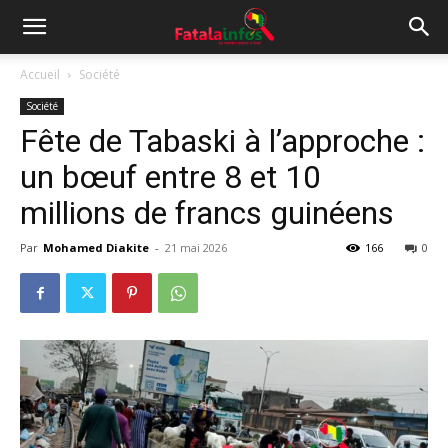
Accueil
Société
Société
Fête de Tabaski à l’approche :
un bœuf entre 8 et 10
millions de francs guinéens
Par
Mohamed Diakite
-
21 mai 2026
166
0