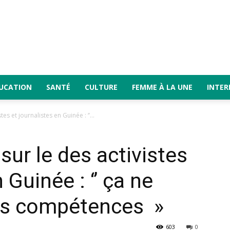
UCATION
SANTÉ
CULTURE
FEMME À LA UNE
INTER
s et journalistes en Guinée : ‘’...
r le des activistes
 Guinée : ‘’ ça ne
es compétences »
603
0