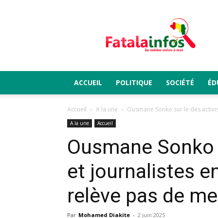
Fatalainfos
ACCUEIL
POLITIQUE
SOCIÉTÉ
ÉD
Accueil
A la une
Ousmane Sonko sur le des activiste
A la une
Accueil
Ousmane Sonko su
et journalistes en
relève pas de m
Par
Mohamed Diakite
-
2 juin 2025