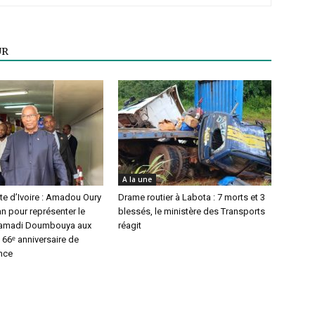
UR
A la une
te d’Ivoire : Amadou Oury
Drame routier à Labota : 7 morts et 3
n pour représenter le
blessés, le ministère des Transports
Mamadi Doumbouya aux
réagit
u 66ᵉ anniversaire de
nce