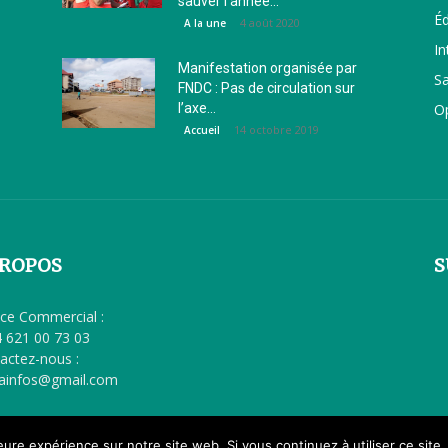
sauver l’année...
É
4 août 2020
A la une
In
Manifestation organisée par
S
FNDC : Pas de circulation sur
l’axe...
O
14 octobre 2019
Accueil
PROPOS
S
ice Commercial :
 621 00 73 03
actez-nous :
lainfos@gmail.com
leure expérience sur notre site web. Si vous continuez à utiliser ce sit