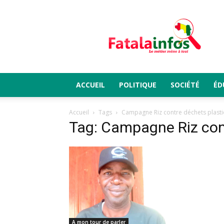
Fatalainfos
ACCUEIL
POLITIQUE
SOCIÉTÉ
ÉD
Accueil
Tags
Campagne Riz contre déchets plast
Tag: Campagne Riz con
A mon tour de parler