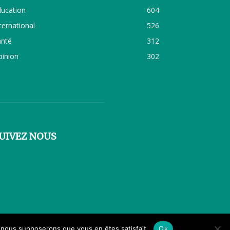
ducation
604
ternational
526
anté
312
pinion
302
UIVEZ NOUS
e, nous supposerons que vous en êtes satisfait.
Ok