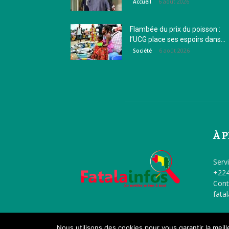
6 août 2026
Accueil
Flambée du prix du poisson :
l’UCG place ses espoirs dans...
6 août 2026
Société
À 
Serv
+224
Cont
fata
Nous utilisons des cookies pour vous garantir la meil