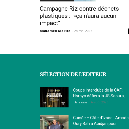
Campagne Riz contre déchets
plastiques : »ça n’aura aucun
impact’’
Mohamed Diakite
-
28 mai 2025
SÉLECTION DE L'EDITEUR
Coupe interclubs de la CAF :
Horoya défiera la JS Saoura,...
6 août 2026
A la une
Guinée – Côte d’Ivoire : Amad
Oury Bah à Abidjan pour...