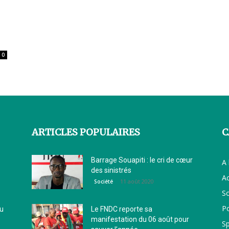
0
ARTICLES POPULAIRES
C
Barrage Souapiti : le cri de cœur
A 
des sinistrés
Ac
11 août 2020
Société
So
Po
ou
Le FNDC reporte sa
manifestation du 06 août pour
Sp