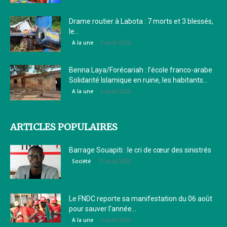
Drame routier à Labota : 7 morts et 3 blessés,
le...
5 août 2026
A la une
Benna Laya/Forécariah : l’école franco-arabe
Solidarité Islamique en ruine, les habitants...
5 août 2026
A la une
ARTICLES POPULAIRES
Barrage Souapiti : le cri de cœur des sinistrés
11 août 2020
Société
Le FNDC reporte sa manifestation du 06 août
pour sauver l’année...
4 août 2020
A la une