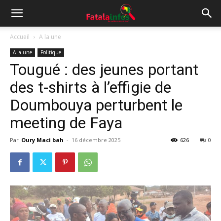
Accueil
A la une
A la une
Politique
Tougué : des jeunes portant
des t-shirts à l’effigie de
Doumbouya perturbent le
meeting de Faya
Par
Oury Maci bah
-
16 décembre 2025
626
0