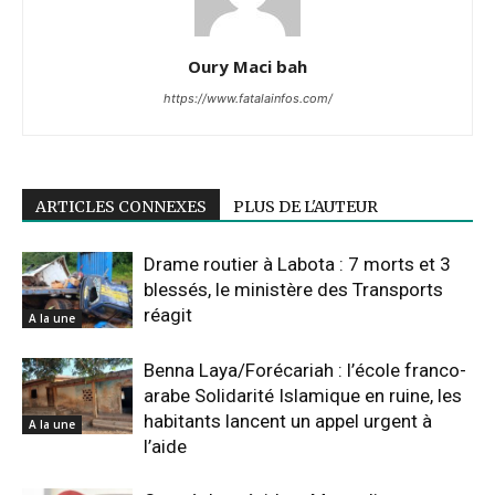
Oury Maci bah
https://www.fatalainfos.com/
ARTICLES CONNEXES
PLUS DE L'AUTEUR
Drame routier à Labota : 7 morts et 3
blessés, le ministère des Transports
réagit
A la une
Benna Laya/Forécariah : l’école franco-
arabe Solidarité Islamique en ruine, les
habitants lancent un appel urgent à
A la une
l’aide