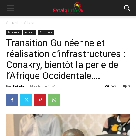
Accueil
A la une
A la une
Accueil
Opinion
Transition Guinéenne et
réalisation d’infrastructures :
Conakry, bientôt la perle de
l’Afrique Occidentale….
Par
fatala
-
14 octobre 2024
593
0