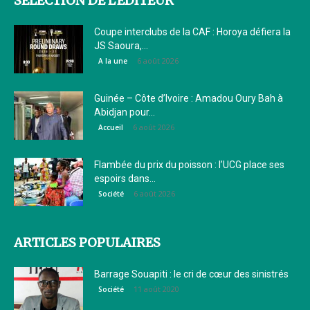
SÉLECTION DE L'EDITEUR
Coupe interclubs de la CAF : Horoya défiera la
JS Saoura,...
6 août 2026
A la une
Guinée – Côte d’Ivoire : Amadou Oury Bah à
Abidjan pour...
6 août 2026
Accueil
Flambée du prix du poisson : l’UCG place ses
espoirs dans...
6 août 2026
Société
ARTICLES POPULAIRES
Barrage Souapiti : le cri de cœur des sinistrés
11 août 2020
Société