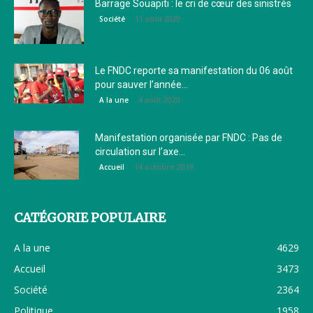
Barrage Souapiti : le cri de cœur des sinistrés
11 août 2020
Société
Le FNDC reporte sa manifestation du 06 août
pour sauver l’année...
4 août 2020
A la une
Manifestation organisée par FNDC : Pas de
circulation sur l’axe...
14 octobre 2019
Accueil
CATÉGORIE POPULAIRE
A la une
4629
Accueil
3473
Société
2364
Politique
1958