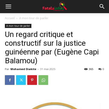
Accueil
A mon tour de parler
A mon tour de parler
Un regard critique et
constructif sur la justice
guinéenne par (Eugène Capi
Balamou)
Par
Mohamed Diakite
-
31 mai 2025
365
0