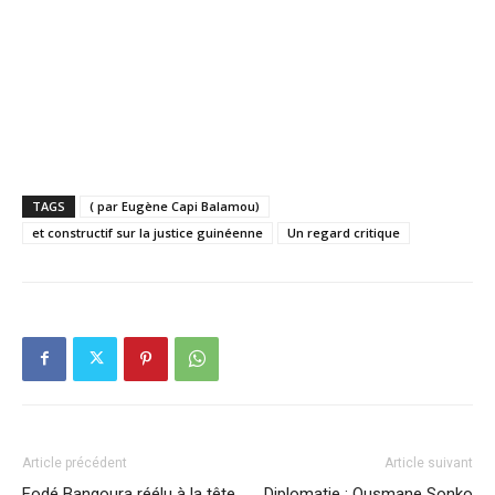
TAGS
( par Eugène Capi Balamou)
et constructif sur la justice guinéenne
Un regard critique
Article précédent
Article suivant
Fodé Bangoura réélu à la tête
Diplomatie : Ousmane Sonko