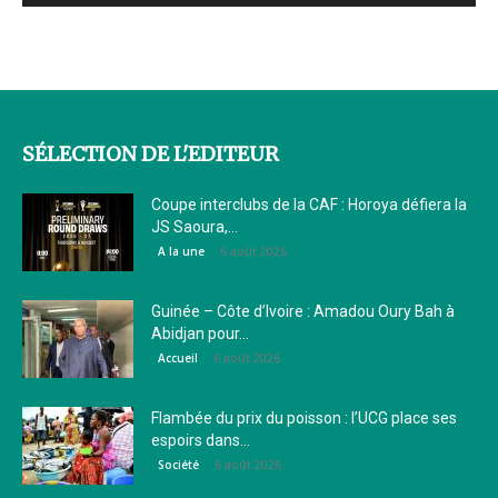
SÉLECTION DE L'EDITEUR
Coupe interclubs de la CAF : Horoya défiera la
JS Saoura,...
6 août 2026
A la une
Guinée – Côte d’Ivoire : Amadou Oury Bah à
Abidjan pour...
6 août 2026
Accueil
Flambée du prix du poisson : l’UCG place ses
espoirs dans...
6 août 2026
Société