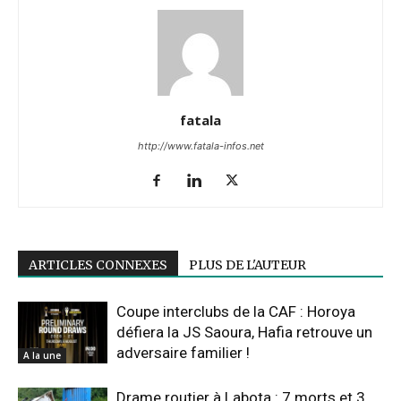
fatala
http://www.fatala-infos.net
ARTICLES CONNEXES
PLUS DE L'AUTEUR
Coupe interclubs de la CAF : Horoya
défiera la JS Saoura, Hafia retrouve un
adversaire familier !
A la une
Drame routier à Labota : 7 morts et 3