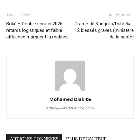
Article précédent
Article suivant
Boké – Double scrutin 2026 :
Drame de Kangolia/Dubréka :
retards logistiques et faible
12 blessés graves (ministère
affluence marquent la matinée
de la santé)
Mohamed Diakite
https://www.fatalainfos.com/
ARTICLES CONNEXES
PLUS DE L'AUTEUR