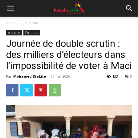
Accueil
A la une
A la une
Politique
Journée de double scrutin :
des milliers d’électeurs dans
l’impossibilité de voter à Maci
Par
Mohamed Diakite
-
31 mai 2026
133
0