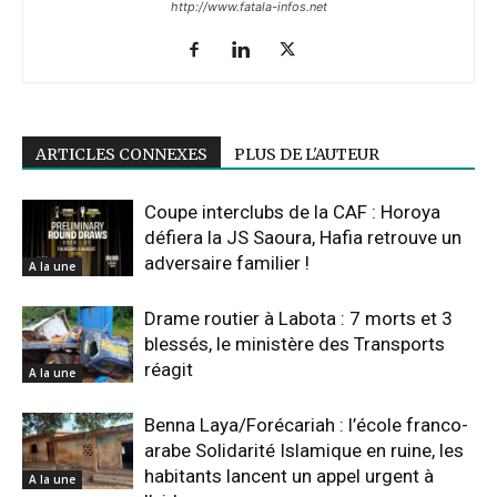
http://www.fatala-infos.net
ARTICLES CONNEXES
PLUS DE L'AUTEUR
Coupe interclubs de la CAF : Horoya
défiera la JS Saoura, Hafia retrouve un
adversaire familier !
A la une
Drame routier à Labota : 7 morts et 3
blessés, le ministère des Transports
réagit
A la une
Benna Laya/Forécariah : l’école franco-
arabe Solidarité Islamique en ruine, les
habitants lancent un appel urgent à
A la une