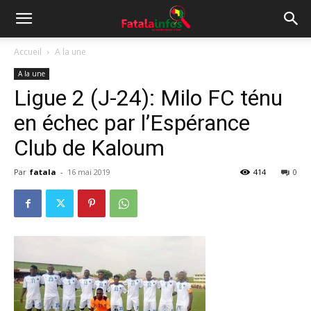
Accueil
A la une
A la une
Ligue 2 (J-24): Milo FC ténu
en échec par l’Espérance
Club de Kaloum
Par
fatala
-
16 mai 2019
414
0