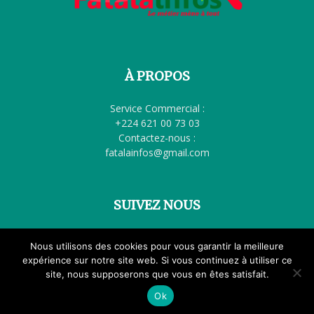
À PROPOS
Service Commercial :
+224 621 00 73 03
Contactez-nous :
fatalainfos@gmail.com
SUIVEZ NOUS
Nous utilisons des cookies pour vous garantir la meilleure
Accueil
Politique
Société
Éducation
Santé
Culture
expérience sur notre site web. Si vous continuez à utiliser ce
site, nous supposerons que vous en êtes satisfait.
Femme à la Une
International
FATALA TV
Ok
© Tous droits réservés Fatalainfos.com