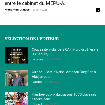
entre le cabinet du MEPU-A...
Mohamed Diakite
-
20 juin 2025
0
SÉLECTION DE L'EDITEUR
Coupe interclubs de la CAF : Horoya défiera la
JS Saoura,...
6 août 2026
A la une
Guinée – Côte d’Ivoire : Amadou Oury Bah à
Abidjan pour...
6 août 2026
Accueil
Flambée du prix du poisson : l’UCG place ses
espoirs dans...
6 août 2026
Société