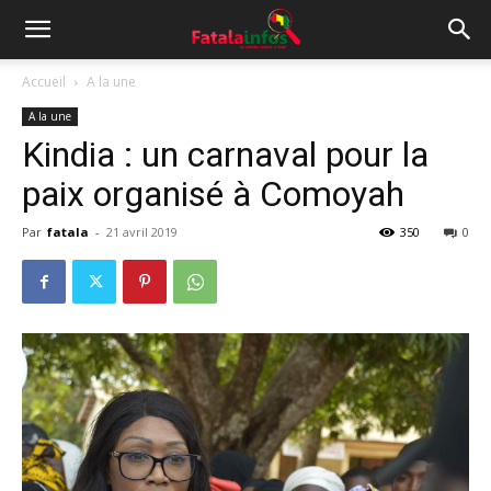
Accueil
A la une
A la une
Kindia : un carnaval pour la
paix organisé à Comoyah
Par
fatala
-
21 avril 2019
350
0