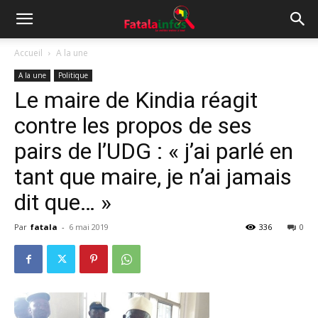
Accueil
A la une
A la une
Politique
Le maire de Kindia réagit
contre les propos de ses
pairs de l’UDG : « j’ai parlé en
tant que maire, je n’ai jamais
dit que… »
Par
fatala
-
6 mai 2019
336
0